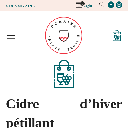
0
Login
418 580-2195
Cidre d’hiver
pétillant