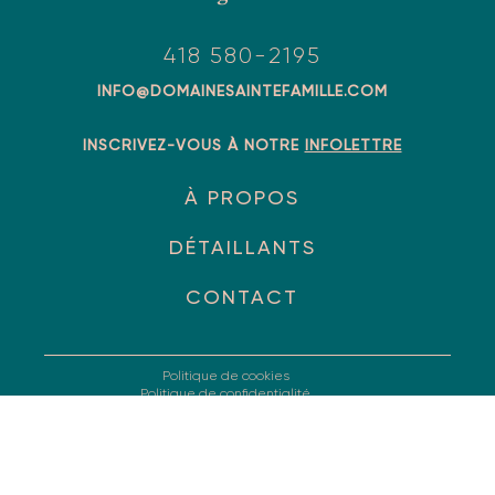
418 580-2195
INFO@DOMAINESAINTEFAMILLE.COM
INSCRIVEZ-VOUS À NOTRE
INFOLETTRE
À PROPOS
DÉTAILLANTS
CONTACT
Politique de cookies
Politique de confidentialité
Copyright 2021 - Domaine Sainte-Famille - Réalisation
Panoramik
et
Zonart Communications