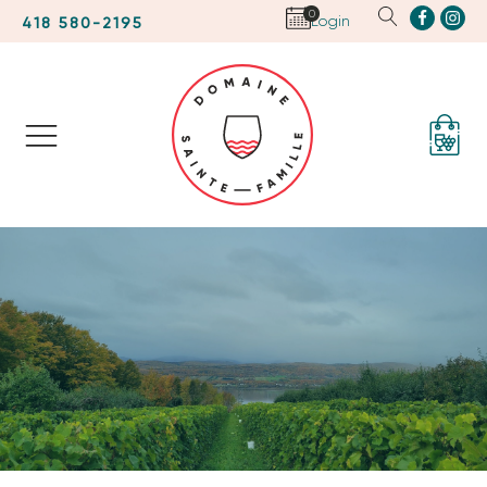
0
Login
418 580-2195