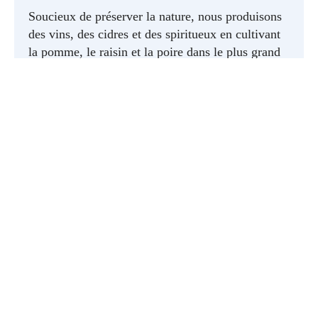
Soucieux de préserver la nature, nous produisons
des vins, des cidres et des spiritueux en cultivant
la pomme, le raisin et la poire dans le plus grand
respect de l'environnement, le tout en promouvant
la biodiversité.
En savoir plus
Se rendre au