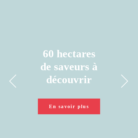
60 hectares
Réservations
de saveurs à
disponibles!
découvrir
Réservez maintenant!
En savoir plus