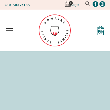
0
Login
418 580-2195