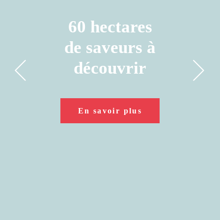
60 hectares
Réservations
de saveurs à
disponibles!
découvrir
Réservez maintenant!
En savoir plus