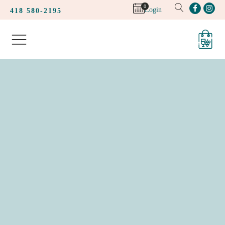
0
Login
418 580-2195