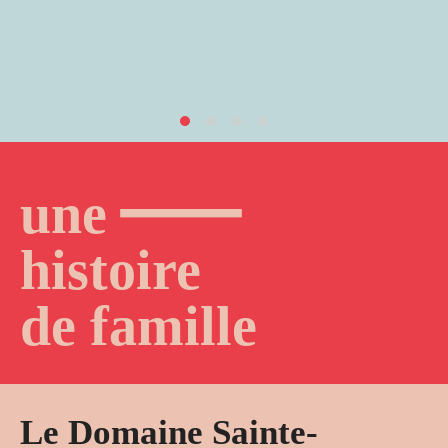
—
une
histoire
de famille
Le Domaine Sainte-