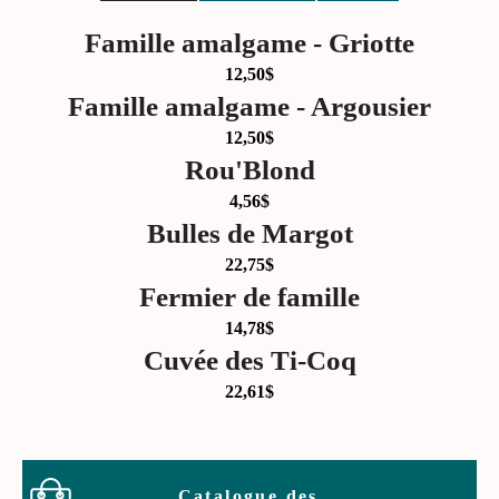
Famille amalgame - Griotte
12,50
$
Famille amalgame - Argousier
12,50
$
Rou'Blond
4,56
$
Bulles de Margot
22,75
$
Fermier de famille
14,78
$
Cuvée des Ti-Coq
22,61
$
Catalogue des