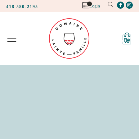
0
Login
418 580-2195