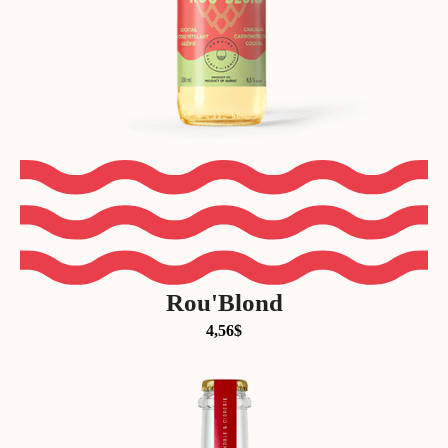
Rou'Blond
4,56
$