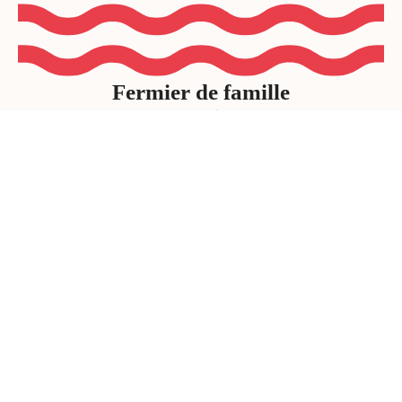
Fermier de famille
17,40
$
Cuvée des Ti-Coq
22,61
$
Catalogue des
produits