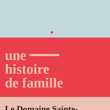
—
une
histoire
de famille
Le Domaine Sainte-