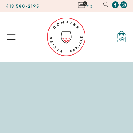
0
Login
418 580-2195