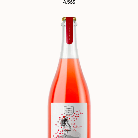
4,56
$