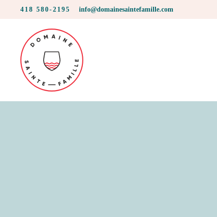
418 580-2195
info@domainesaintefamille.com