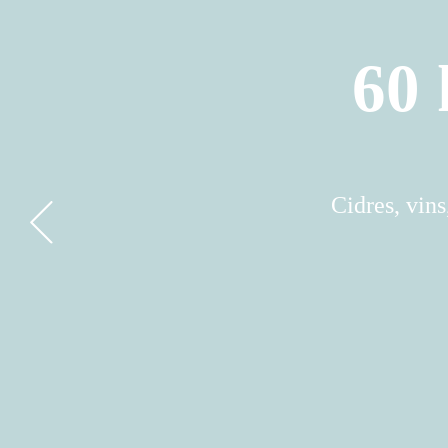
60 
Rése
Découvrez n
Déguste
Cidres, vins