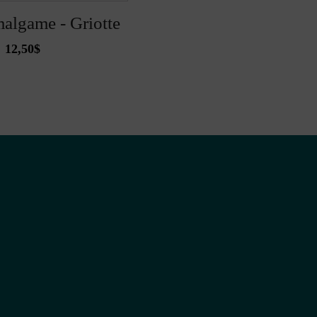
malgame - Griotte
12,50
$