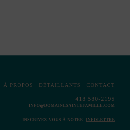
À PROPOS
DÉTAILLANTS
CONTACT
418 580-2195
INFO@DOMAINESAINTEFAMILLE.COM
INSCRIVEZ-VOUS À NOTRE
INFOLETTRE