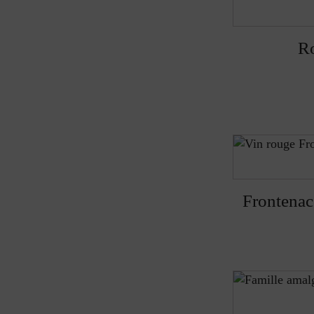
R
Frontenac