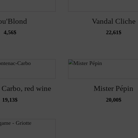
ou'Blond
Vandal Cliche
4,56
$
22,61
$
 Carbo, red wine
Mister Pépin
19,13
$
20,00
$