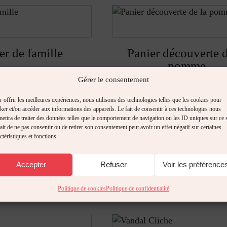
er de famille
Panier découverte d
pomme
17,40
$
Gérer le consentement
70,50
$
 offrir les meilleures expériences, nous utilisons des technologies telles que les cookies pour
ker et/ou accéder aux informations des appareils. Le fait de consentir à ces technologies nous
ettra de traiter des données telles que le comportement de navigation ou les ID uniques sur ce s
ait de ne pas consentir ou de retirer son consentement peut avoir un effet négatif sur certaines
ctéristiques et fonctions.
r explorateur
Blanc de l'Île
Accepter
Refuser
Voir les préférence
81,42
$
19,57
$
Politique de cookies
Politique de confidentialité