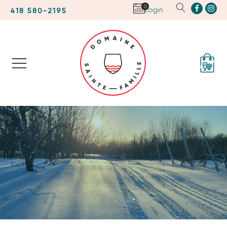
0
Login
418 580-2195