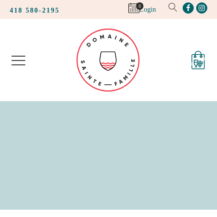
0
Login
418 580-2195