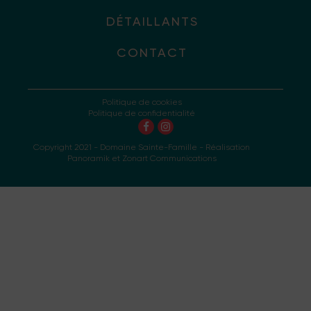
DÉTAILLANTS
CONTACT
Politique de cookies
Politique de confidentialité
Copyright 2021 - Domaine Sainte-Famille - Réalisation
Panoramik
et
Zonart Communications