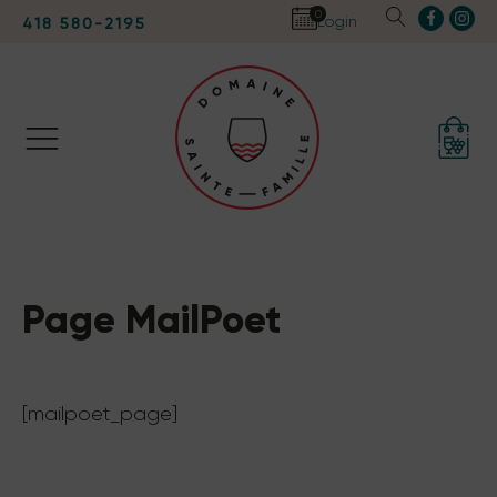
0
Login
418 580-2195
Page MailPoet
[mailpoet_page]